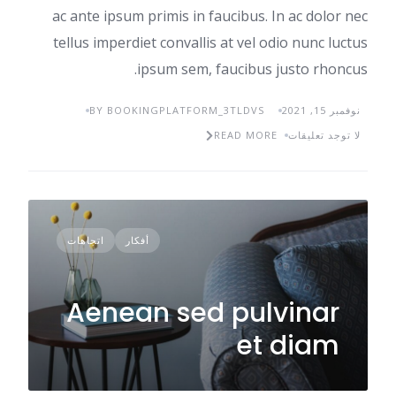
ac ante ipsum primis in faucibus. In ac dolor nec
tellus imperdiet convallis at vel odio nunc luctus
ipsum sem, faucibus justo rhoncus.
نوفمبر 15, 2021
BY BOOKINGPLATFORM_3TLDVS
لا توجد تعليقات
READ MORE
أفكار
اتجاهات
Aenean sed pulvinar
et diam