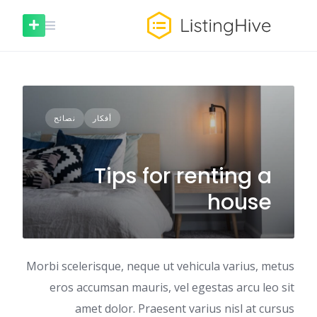
خطى
لى
لمحتوى
أفكار
نصائح
Tips for renting a
house
Morbi scelerisque, neque ut vehicula varius, metus
eros accumsan mauris, vel egestas arcu leo sit
amet dolor. Praesent varius nisl at cursus