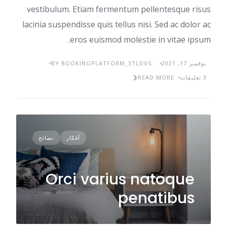
vestibulum. Etiam fermentum pellentesque risus
lacinia suspendisse quis tellus nisi. Sed ac dolor ac
eros euismod molestie in vitae ipsum.
نوفمبر 17, 2021
BY BOOKINGPLATFORM_3TLDVS
3 تعليقات
READ MORE
أفكار
نصائح
Orci varius natoque
penatibus