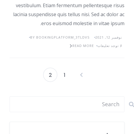
vestibulum. Etiam fermentum pellentesque risus
lacinia suspendisse quis tellus nisi. Sed ac dolor ac
eros euismod molestie in vitae ipsum.
نوفمبر 12, 2021
BY BOOKINGPLATFORM_3TLDVS
لا توجد تعليقات
READ MORE
2
1
تعدد
صفحات
المقالات