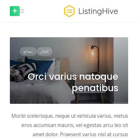
خطى
لى
لمحتوى
أفكار
نصائح
Orci varius natoque
penatibus
Morbi scelerisque, neque ut vehicula varius, metus
eros accumsan mauris, vel egestas arcu leo sit
amet dolor. Praesent varius nisl at cursus